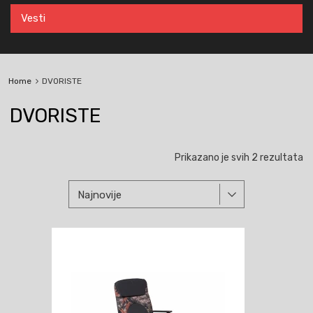
Vesti
Home
DVORISTE
DVORISTE
So
Prikazano je svih 2 rezultata
p
na