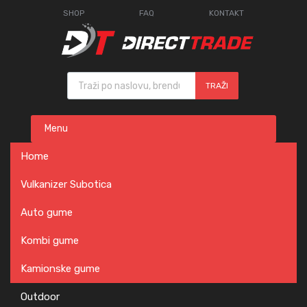
SHOP
FAQ
KONTAKT
Products search
TRAŽI
Skip
Menu
to
content
Home
Vulkanizer Subotica
Auto gume
Kombi gume
Kamionske gume
Outdoor