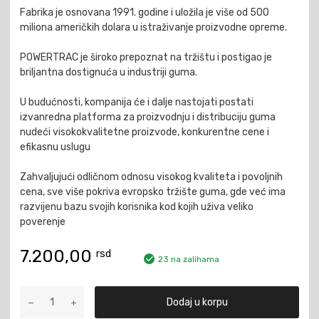
Fabrika je osnovana 1991. godine i uložila je više od 500
miliona američkih dolara u istraživanje proizvodne opreme.
POWERTRAC je široko prepoznat na tržištu i postigao je
briljantna dostignuća u industriji guma.
U budućnosti, kompanija će i dalje nastojati postati
izvanredna platforma za proizvodnju i distribuciju guma
nudeći visokokvalitetne proizvode, konkurentne cene i
efikasnu uslugu
Zahvaljujući odličnom odnosu visokog kvaliteta i povoljnih
cena, sve više pokriva evropsko tržište guma, gde već ima
razvijenu bazu svojih korisnika kod kojih uživa veliko
poverenje
7.200,00
rsd
23 na zalihama
225/70R15C
Dodaj u korpu
TL