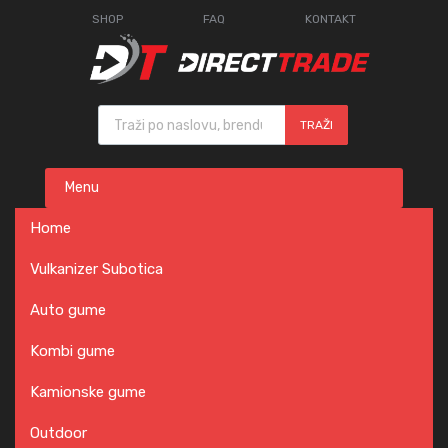
SHOP
FAQ
KONTAKT
Products search
TRAŽI
Skip
Menu
to
content
Home
Vulkanizer Subotica
Auto gume
Kombi gume
Kamionske gume
Outdoor