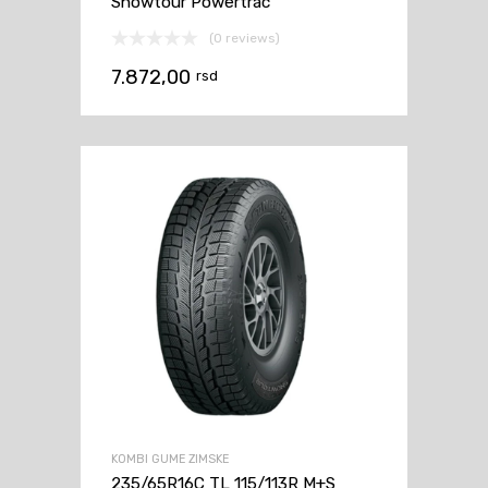
Snowtour Powertrac
(0 reviews)
7.872,00
rsd
KOMBI GUME ZIMSKE
235/65R16C TL 115/113R M+S