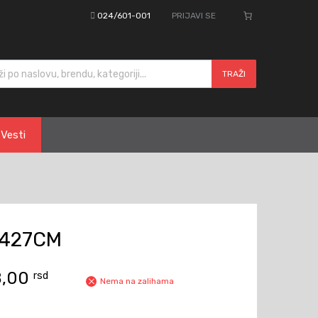
024/601-001
PRIJAVI SE
cts search
TRAŽI
Vesti
 427CM
8,00
rsd
Nema na zalihama