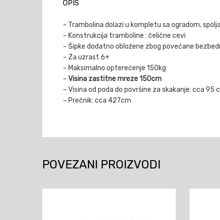
OPIS
– Trambolina dolazi u kompletu sa ogradom, spo
– Konstrukcija tramboline : čelične cevi
– Šipke dodatno obložene zbog povećane bezbed
– Za uzrast 6+
– Maksimalno opterećenje 150kg
–
Visina zastitne mreze 150cm
– Visina od poda do površine za skakanje: cca 95 
– Prečnik: cca 427cm
POVEZANI PROIZVODI