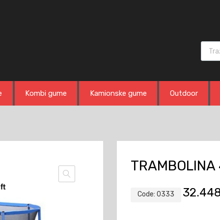
Produ
e
Kombi gume
Kamionske gume
Outdoor
TRAMBOLINA
32.44
Code:
0333