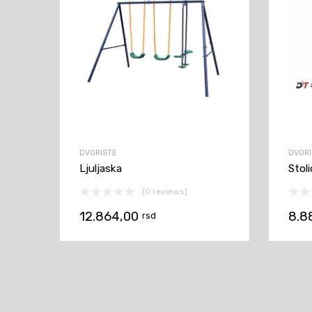
DVORISTE
DVORI
Ljuljaska
Stol
(0 reviews)
12.864,00
8.8
rsd