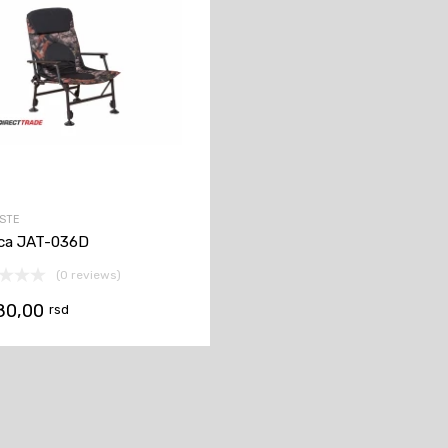
STE
ica JAT-036D
(0 reviews)
80,00
rsd