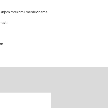
ljašnjom mrežom i merdevinama
nosti
cm