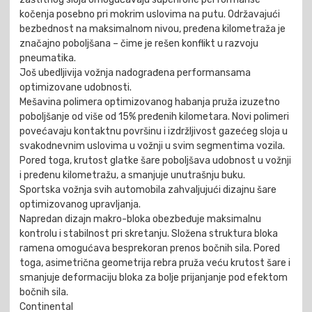
kočenja posebno pri mokrim uslovima na putu. Održavajući
bezbednost na maksimalnom nivou, pređena kilometraža je
značajno poboljšana – čime je rešen konflikt u razvoju
pneumatika.
Još ubedljivija vožnja nadograđena performansama
optimizovane udobnosti.
Mešavina polimera optimizovanog habanja pruža izuzetno
poboljšanje od više od 15% pređenih kilometara. Novi polimeri
povećavaju kontaktnu površinu i izdržljivost gazećeg sloja u
svakodnevnim uslovima u vožnji u svim segmentima vozila.
Pored toga, krutost glatke šare poboljšava udobnost u vožnji
i pređenu kilometražu, a smanjuje unutrašnju buku.
Sportska vožnja svih automobila zahvaljujući dizajnu šare
optimizovanog upravljanja.
Napredan dizajn makro-bloka obezbeđuje maksimalnu
kontrolu i stabilnost pri skretanju. Složena struktura bloka
ramena omogućava besprekoran prenos bočnih sila. Pored
toga, asimetrična geometrija rebra pruža veću krutost šare i
smanjuje deformaciju bloka za bolje prijanjanje pod efektom
bočnih sila.
Continental