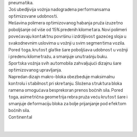
pneumatika.
Još ubedljivija vožnja nadograđena performansama
optimizovane udobnosti.
Mešavina polimera optimizovanog habanja pruža izuzetno
poboljšanje od više od 15% pređenih kilometara. Novi polimeri
povećavaju kontaktnu površinu i izdržljivost gazećeg sloja u
svakodnevnim uslovima u vožnji u svim segmentima vozila.
Pored toga, krutost glatke šare poboljšava udobnost u vožnji
i pređenu kilometražu, a smanjuje unutrašnju buku.
Sportska vožnja svih automobila zahvaljujući dizajnu šare
optimizovanog upravljanja.
Napredan dizajn makro-bloka obezbeđuje maksimalnu
kontrolu i stabilnost pri skretanju. Složena struktura bloka
ramena omogućava besprekoran prenos bočnih sila. Pored
toga, asimetrična geometrija rebra pruža veću krutost šare i
smanjuje deformaciju bloka za bolje prijanjanje pod efektom
bočnih sila.
Continental