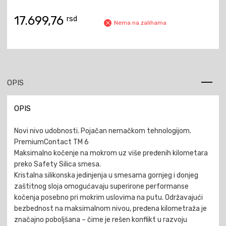
17.699,76
rsd
Nema na zalihama
OPIS
OPIS
Novi nivo udobnosti. Pojačan nemačkom tehnologijom.
PremiumContact TM 6
Maksimalno kočenje na mokrom uz više pređenih kilometara
preko Safety Silica smesa.
Kristalna silikonska jedinjenja u smesama gornjeg i donjeg
zaštitnog sloja omogućavaju superirone performanse
kočenja posebno pri mokrim uslovima na putu. Održavajući
bezbednost na maksimalnom nivou, pređena kilometraža je
značajno poboljšana – čime je rešen konflikt u razvoju