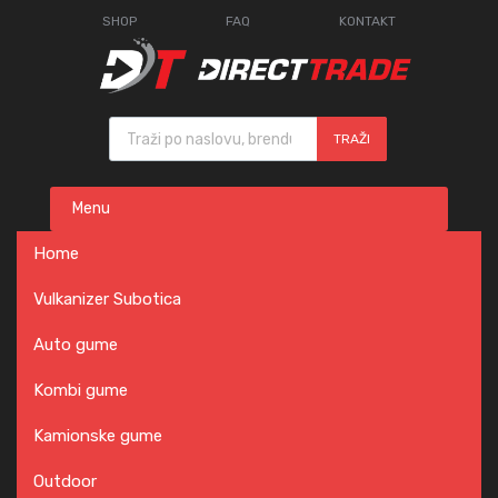
SHOP
FAQ
KONTAKT
Products search
TRAŽI
Skip
Menu
to
content
Home
Vulkanizer Subotica
Auto gume
Kombi gume
Kamionske gume
Outdoor