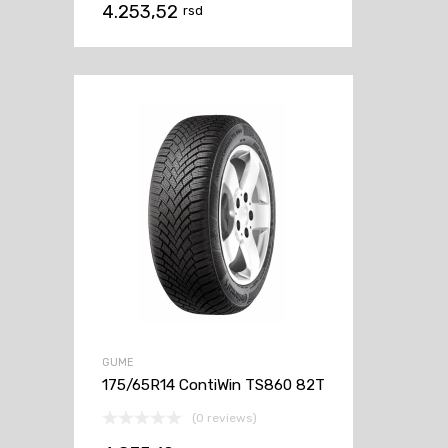
4.253,52
rsd
GUME
175/65R14 ContiWin TS860 82T
(0 reviews)