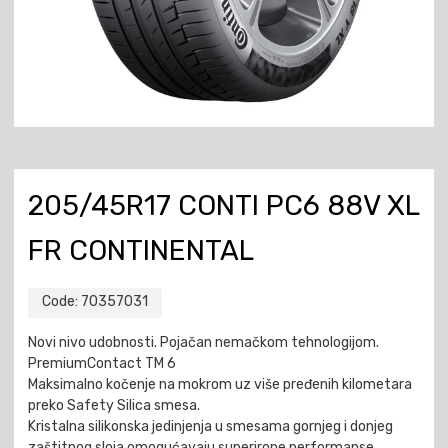
205/45R17 CONTI PC6 88V XL
FR CONTINENTAL
Code:
70357031
Novi nivo udobnosti. Pojačan nemačkom tehnologijom.
PremiumContact TM 6
Maksimalno kočenje na mokrom uz više pređenih kilometara
preko Safety Silica smesa.
Kristalna silikonska jedinjenja u smesama gornjeg i donjeg
zaštitnog sloja omogućavaju superirone performanse