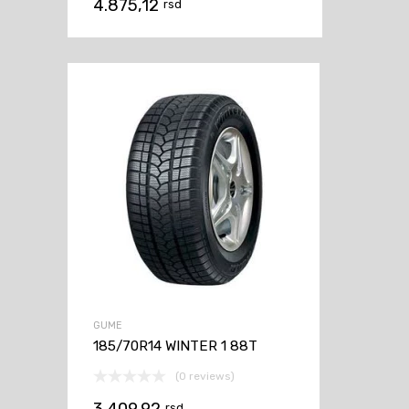
4.875,12
rsd
GUME
185/70R14 WINTER 1 88T
(0 reviews)
rsd