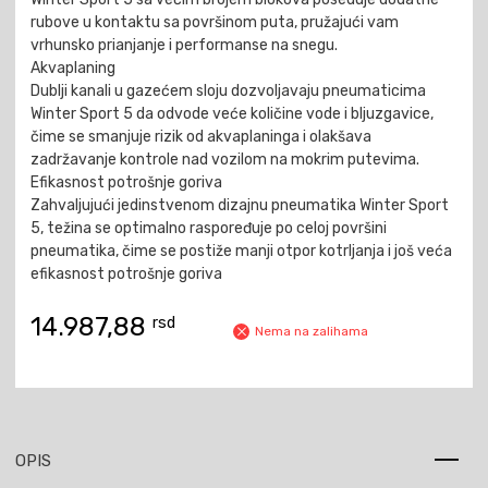
rubove u kontaktu sa površinom puta, pružajući vam
vrhunsko prianjanje i performanse na snegu.
Akvaplaning
Dublji kanali u gazećem sloju dozvoljavaju pneumaticima
Winter Sport 5 da odvode veće količine vode i bljuzgavice,
čime se smanjuje rizik od akvaplaninga i olakšava
zadržavanje kontrole nad vozilom na mokrim putevima.
Efikasnost potrošnje goriva
Zahvaljujući jedinstvenom dizajnu pneumatika Winter Sport
5, težina se optimalno raspoređuje po celoj površini
pneumatika, čime se postiže manji otpor kotrljanja i još veća
efikasnost potrošnje goriva
14.987,88
rsd
Nema na zalihama
OPIS