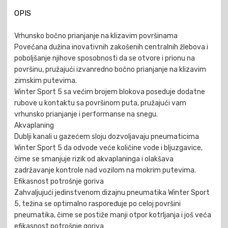
OPIS
Vrhunsko bočno prianjanje na klizavim površinama
Povećana dužina inovativnih zakošenih centralnih žlebova i
poboljšanje njihove sposobnosti da se otvore i prionu na
površinu, pružajući izvanredno bočno prianjanje na klizavim
zimskim putevima.
Winter Sport 5 sa većim brojem blokova poseduje dodatne
rubove u kontaktu sa površinom puta, pružajući vam
vrhunsko prianjanje i performanse na snegu.
Akvaplaning
Dublji kanali u gazećem sloju dozvoljavaju pneumaticima
Winter Sport 5 da odvode veće količine vode i bljuzgavice,
čime se smanjuje rizik od akvaplaninga i olakšava
zadržavanje kontrole nad vozilom na mokrim putevima.
Efikasnost potrošnje goriva
Zahvaljujući jedinstvenom dizajnu pneumatika Winter Sport
5, težina se optimalno raspoređuje po celoj površini
pneumatika, čime se postiže manji otpor kotrljanja i još veća
efikasnost potrošnje goriva