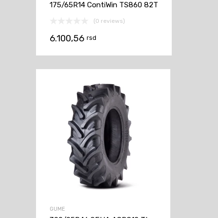
175/65R14 ContiWin TS860 82T
(0 reviews)
6.100,56
rsd
GUME