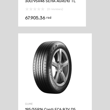
300/95R46 SEHA AGRO10 TL
(0 reviews)
67.905,36
rsd
GUME
195/55R16 Conti EC6 87V D5