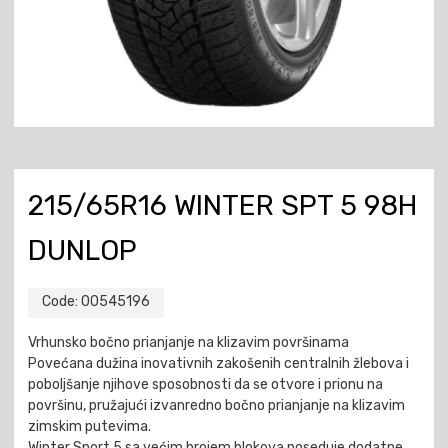
215/65R16 WINTER SPT 5 98H
DUNLOP
Code:
00545196
Vrhunsko bočno prianjanje na klizavim površinama
Povećana dužina inovativnih zakošenih centralnih žlebova i
poboljšanje njihove sposobnosti da se otvore i prionu na
površinu, pružajući izvanredno bočno prianjanje na klizavim
zimskim putevima.
Winter Sport 5 sa većim brojem blokova poseduje dodatne