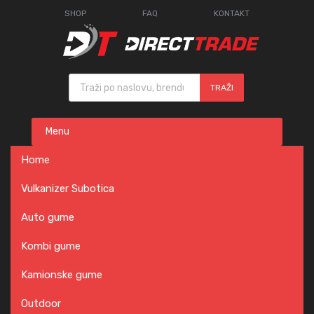
SHOP
FAQ
KONTAKT
Products search
TRAŽI
Skip
Menu
to
content
Home
Vulkanizer Subotica
Auto gume
Kombi gume
Kamionske gume
Outdoor