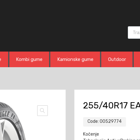
Produ
e
Kombi gume
Kamionske gume
Outdoor
255/40R17 EA
Code:
00529774
Kočenje