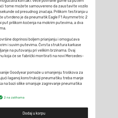
 omogućava kontakt veće površine gume sa putem
ujući tome možete samouvereno da zaustavite vozilo
 sekunde od presudnog značaja. Prilikom testiranja u
e utvrđeno je da pneumatik Eagle F1 Asymmetric 2
ni put prilikom kočenja na mokrim putevima, a dva
ima.
površine doprinosi boljem prianjanju i omogućava
rim i suvim putevima. Čvrsta struktura karkase
anje na putovanju pri velikim brzinama. Ovaj
 koja će se fabrički montirati na novi Mercedes-
panije Goodyear pomaže u smanjenju troškova za
ljujući laganoj konstrukciji pneumatiku treba manje
eša na bazi silike smanjuje zagrevanje pneumatika
2 na zalihama
Dodaj u korpu