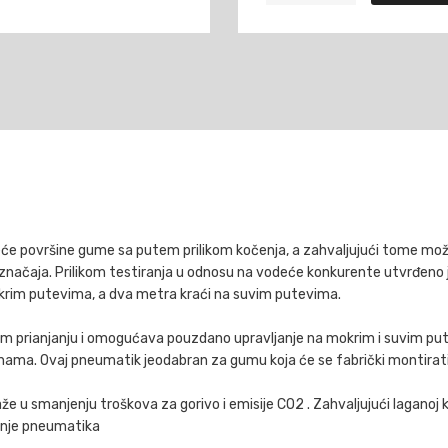
F1
ASY
2
94Y
FP
količina
će površine gume sa putem prilikom kočenja, a zahvaljujući tome mo
značaja. Prilikom testiranja u odnosu na vodeće konkurente utvrđeno
okrim putevima, a dva metra kraći na suvim putevima.
oljem prianjanju i omogućava pouzdano upravljanje na mokrim i suvim 
rzinama. Ovaj pneumatik jeodabran za gumu koja će se fabrički montira
 u smanjenju troškova za gorivo i emisije CO2 . Zahvaljujući laganoj 
vanje pneumatika