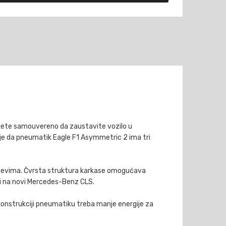
žete samouvereno da zaustavite vozilo u
 je da pneumatik Eagle F1 Asymmetric 2 ima tri
putevima. Čvrsta struktura karkase omogućava
ti na novi Mercedes-Benz CLS.
konstrukciji pneumatiku treba manje energije za