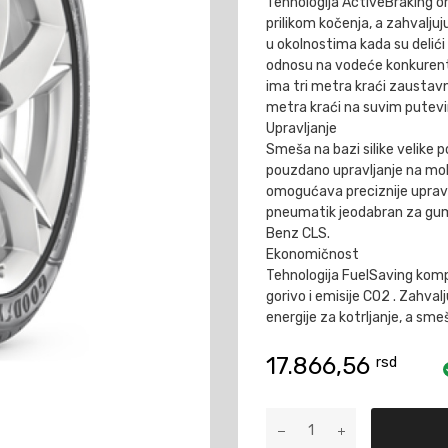
Tehnologija ActiveBraking
prilikom kočenja, a zahvalj
u okolnostima kada su delići
odnosu na vodeće konkurent
ima tri metra kraći zaustav
metra kraći na suvim putev
Upravljanje
Smeša na bazi silike velike 
pouzdano upravljanje na mok
omogućava preciznije upravlj
pneumatik jeodabran za gumu
Benz CLS.
Ekonomičnost
Tehnologija FuelSaving kom
gorivo i emisije CO2 . Zahva
energije za kotrljanje, a sm
17.866,56
rsd
255/40R17
EAG