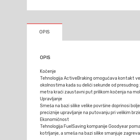
OPIS
OPIS
Kočenje
Tehnologija ActiveBraking omogućava kontakt ve
okolnostima kada su delići sekunde od presudnog 
metra kraći zaustavni put prilikom kočenja na m
Upravljanje
Smeša na bazi silike velike površine doprinosi b
preciznije upravljanje na putovanju pri velikim b
Ekonomičnost
Tehnologija FuelSaving kompanije Goodyear pomaže
kotrljanje, a smeša na bazi silike smanjuje zagre