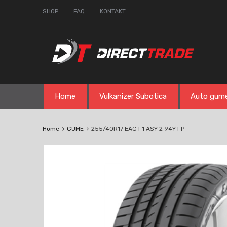
SHOP
FAQ
KONTAKT
Skip
Home
Vulkanizer Subotica
Auto gum
to
content
Home
GUME
255/40R17 EAG F1 ASY 2 94Y FP