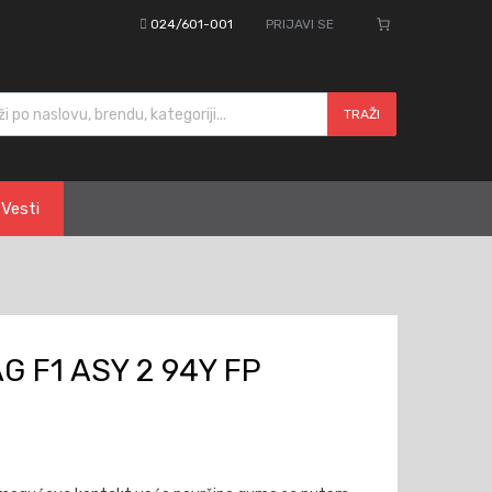
024/601-001
PRIJAVI SE
cts search
TRAŽI
Vesti
G F1 ASY 2 94Y FP