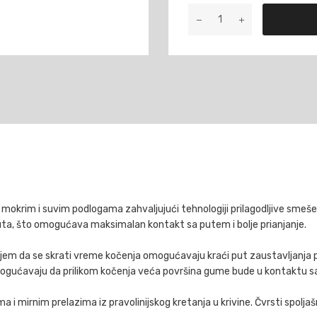
295/30R22
SPT
MAXX
RT
103Y
MFS
Dunlop
količina
okrim i suvim podlogama zahvaljujući tehnologiji prilagodljive smeše. 
uta, što omogućava maksimalan kontakt sa putem i bolje prianjanje.
iljem da se skrati vreme kočenja omogućavaju kraći put zaustavljanja p
omogućavaju da prilikom kočenja veća površina gume bude u kontaktu 
a i mirnim prelazima iz pravolinijskog kretanja u krivine. Čvrsti spoljaš