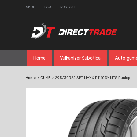
SHOP
FAQ
KONTAKT
Skip
Home
Vulkanizer Subotica
Auto gum
to
content
Home
GUME
295/30R22 SPT MAXX RT 103Y MFS Dunlop