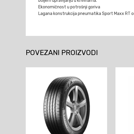
boljem upravljanju u krivinama.
Ekonomičnost u potrošnji goriva
Lagana konstrukcija pneumatika Sport Maxx RT omo
POVEZANI PROIZVODI