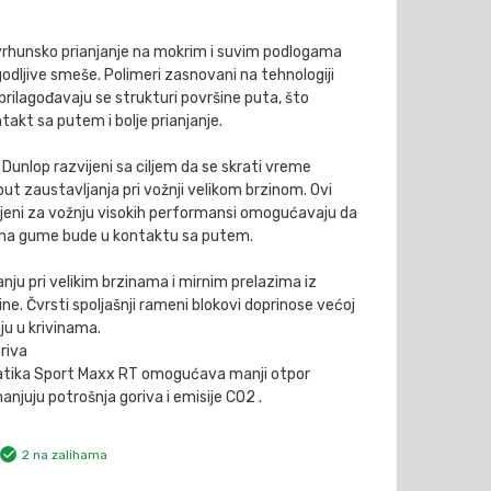
rhunsko prianjanje na mokrim i suvim podlogama
agodljive smeše. Polimeri zasnovani na tehnologiji
rilagođavaju se strukturi površine puta, što
kt sa putem i bolje prianjanje.
 Dunlop razvijeni sa ciljem da se skrati vreme
t zaustavljanja pri vožnji velikom brzinom. Ovi
vijeni za vožnju visokih performansi omogućavaju da
šina gume bude u kontaktu sa putem.
anju pri velikim brzinama i mirnim prelazima iz
vine. Čvrsti spoljašnji rameni blokovi doprinose većoj
nju u krivinama.
riva
atika Sport Maxx RT omogućava manji otpor
anjuju potrošnja goriva i emisije CO2 .
2 na zalihama