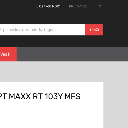
024/601-001
PRIJAVI SE
cts search
TRAŽI
Vesti
PT MAXX RT 103Y MFS