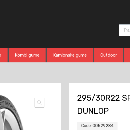
Produ
e
Kombi gume
Kamionske gume
Outdoor
295/30R22 S
DUNLOP
Code:
00529284