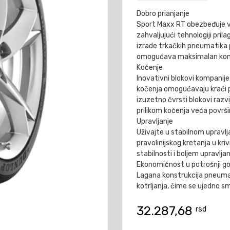
Dobro prianjanje
Sport Maxx RT obezbeđuje v
zahvaljujući tehnologiji pril
izrade trkačkih pneumatika p
omogućava maksimalan konta
Kočenje
Inovativni blokovi kompanije
kočenja omogućavaju kraći pu
izuzetno čvrsti blokovi raz
prilikom kočenja veća povr
Upravljanje
Uživajte u stabilnom upravlj
pravolinijskog kretanja u kri
stabilnosti i boljem upravlja
Ekonomičnost u potrošnji go
Lagana konstrukcija pneum
kotrljanja, čime se ujedno sm
32.287,68
rsd