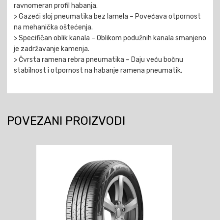
ravnomeran profil habanja.
> Gazeći sloj pneumatika bez lamela – Povećava otpornost
na mehanička oštećenja.
> Specifičan oblik kanala – Oblikom podužnih kanala smanjeno
je zadržavanje kamenja.
> Čvrsta ramena rebra pneumatika – Daju veću bočnu
stabilnost i otpornost na habanje ramena pneumatik.
POVEZANI PROIZVODI