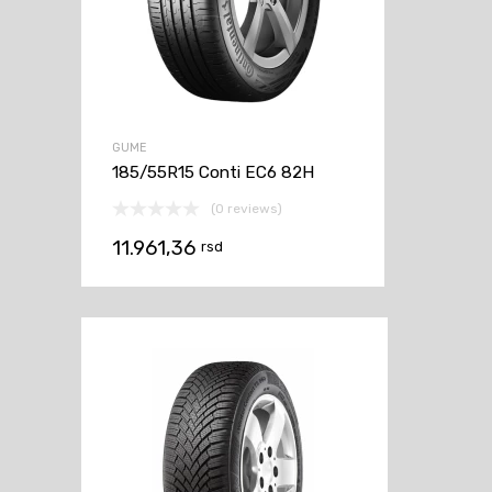
GUME
185/55R15 Conti EC6 82H
(0 reviews)
11.961,36
rsd