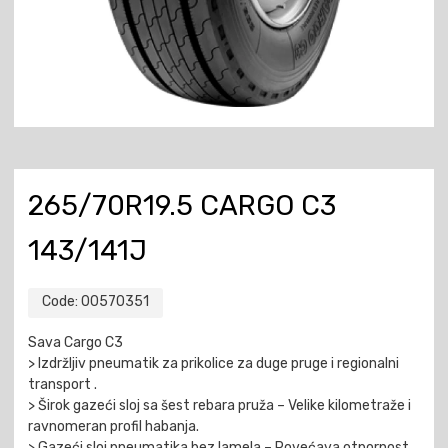
265/70R19.5 CARGO C3
143/141J
Code:
00570351
Sava Cargo C3
> Izdržljiv pneumatik za prikolice za duge pruge i regionalni
transport .
> Širok gazeći sloj sa šest rebara pruža – Velike kilometraže i
ravnomeran profil habanja.
> Gazeći sloj pneumatika bez lamela – Povećava otpornost