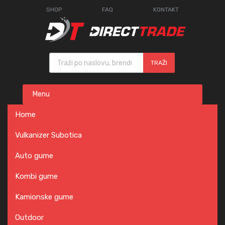
SHOP
FAQ
KONTAKT
Products search
TRAŽI
Skip
Menu
to
content
Home
Vulkanizer Subotica
Auto gume
Kombi gume
Kamionske gume
Outdoor