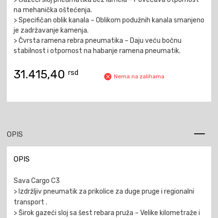
na mehanička oštećenja.
> Specifičan oblik kanala – Oblikom podužnih kanala smanjeno
je zadržavanje kamenja.
> Čvrsta ramena rebra pneumatika – Daju veću bočnu
stabilnost i otpornost na habanje ramena pneumatik.
31.415,40
rsd
Nema na zalihama
OPIS
OPIS
Sava Cargo C3
> Izdržljiv pneumatik za prikolice za duge pruge i regionalni
transport .
> Širok gazeći sloj sa šest rebara pruža – Velike kilometraže i