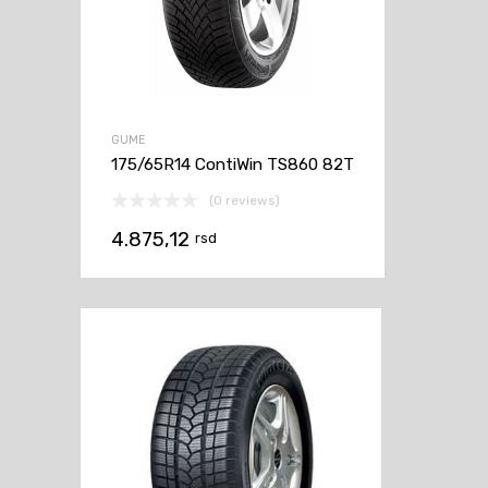
GUME
175/65R14 ContiWin TS860 82T
(0 reviews)
4.875,12
rsd