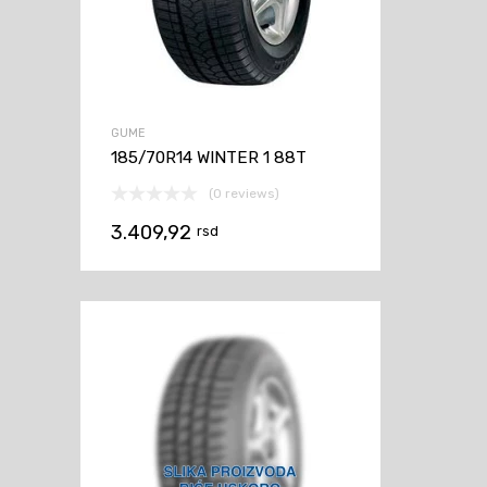
GUME
185/70R14 WINTER 1 88T
(0 reviews)
3.409,92
rsd